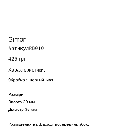
Відкрити
медіа
Simon
1
у
Артикул:
Артикул
RB010
модальному
вікні
425 грн
звичайна
ціна
Характеристики:
Обробка: чорний мат
Розміри:
Висота 29 мм
Діаметр 35 мм
Розміщення на фасаді: посередині, збоку.