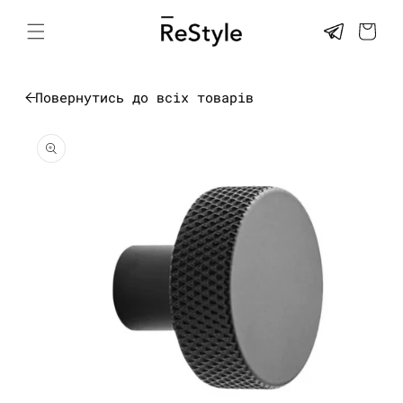
Перейти
до
КОШИК
контенту
Повернутись до всіх товарів
Перейти до
інформації
про товар