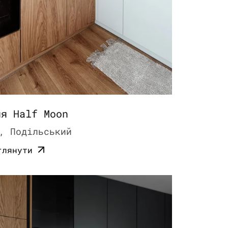
ня Half Moon
, Подільський
глянути