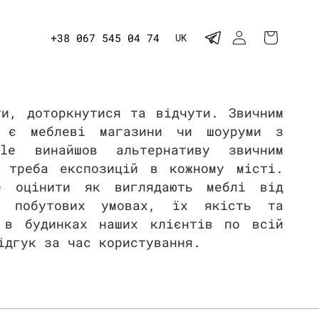
М
УВІЙТИ
КОШИК
+38 067 545 04 74
UK
о
в
а
ти, доторкнутися та відчути. Звичним
 є меблеві магазини чи шоуруми з
yle винайшов альтернативу звичним
 треба експозицій в кожному місті.
е оцінити як виглядають меблі від
х побутових умовах, їх якість та
 в будинках наших клієнтів по всій
ідгук за час користування.