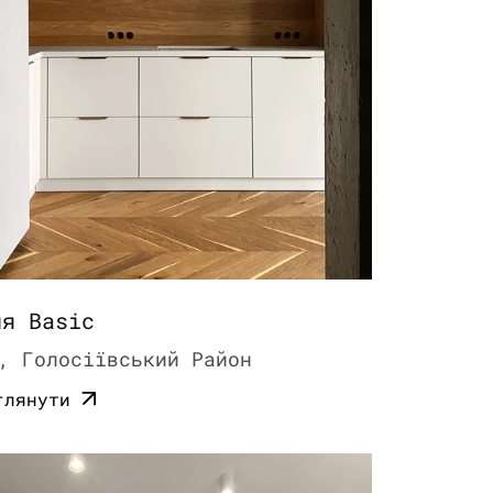
ня Basic
, Голосіївський Район
глянути