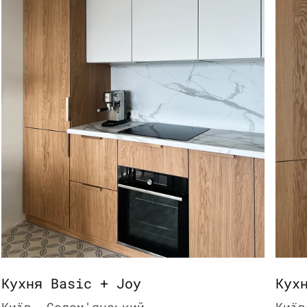
Кухня Basic + Joy
Кух
Київ, Солом'янський
Київ