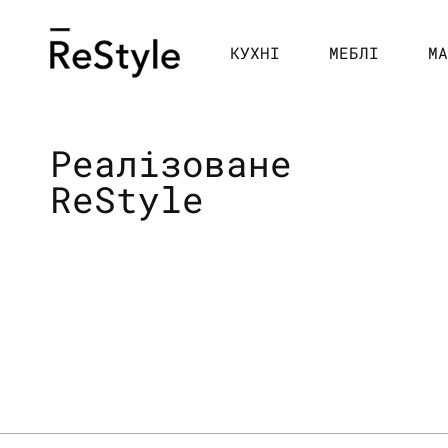
Перейти
до
контенту
КУХНІ
МЕБЛІ
МА
Реалізоване
ReStyle