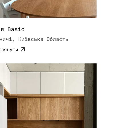
ня Basic
ничі, Київська Область
глянути