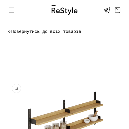
Перейти
до
КОШИК
контенту
Повернутись до всіх товарів
Перейти до
інформації
про товар