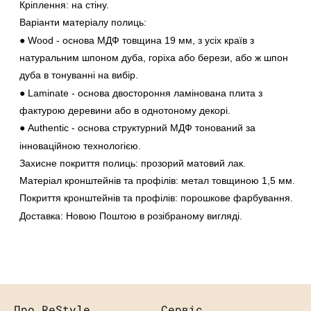
Кріплення:
на стіну.
Варіанти матеріалу полиць:
● Wood
- основа МДФ товщина 19 мм, з усіх країв з
натуральним шпоном дуба, горіха або берези, або ж шпон
дуба в тонуванні на вибір.
●
Laminate
- основа двостороння ламінована плита з
фактурою деревини або в однотоному декорі.
●
Authentic
- основа структурний МДФ тонований за
інноваційною технологією.
Захисне покриття полиць:
прозорий матовий лак.
Матеріал кронштейнів та профілів:
метал товщиною 1,5 мм.
Покриття кронштейнів та профілів:
порошкове фарбування.
Доставка:
Новою Поштою в розібраному вигляді.
Про ReStyle
Сервіс