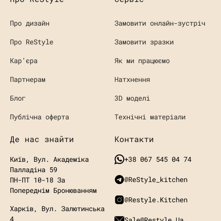
Про дизайн
Замовити онлайн-зустріч
Про ReStyle
Замовити зразки
Кaр’єра
Як ми працюємо
Партнерам
Натхнення
Блог
3D моделі
Публічна оферта
Технічні матеріали
Де нас знайти
Контакти
Київ, Вул. Академіка
+38 067 545 04 74
Палладіна 59
@ReStyle_kitchen
ПН-ПТ 10-18 За
Попереднім Бронюванням
@restyle.kitchen
Харків, Вул. Залютинська
4
Sale@restyle.ua