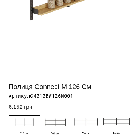
Відкрити
медіа
1
у
модальному
вікні
В
м
2
у
Полиця Connect M 126 См
м
в
Артикул:
Артикул
CM010BW126M001
6,152 грн
звичайна
ціна