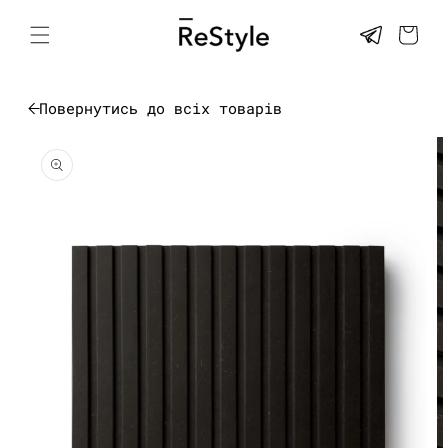
Перейти
до
КОШИК
контенту
Повернутись до всіх товарів
Перейти до
інформації
про товар