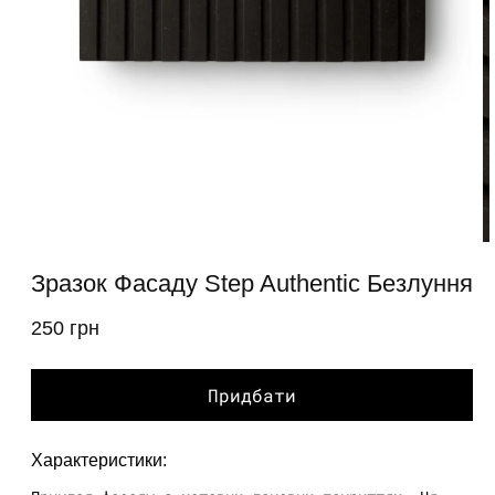
Відкрити
медіа
1
у
модальному
вікні
В
м
Зразок Фасаду Step Authentic Безлуння
2
у
250 грн
звичайна
м
в
ціна
Придбати
Характеристики: