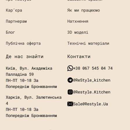
Кaр’єра
Як ми працюємо
Партнерам
Натхнення
Блог
3D моделі
Публічна оферта
Технічні матеріали
Де нас знайти
Контакти
Київ, Вул. Академіка
+38 067 545 04 74
Палладіна 59
@ReStyle_kitchen
ПН-ПТ 10-18 За
Попереднім Бронюванням
@restyle.kitchen
Харків, Вул. Залютинська
4
Sale@restyle.ua
ПН-ПТ 10-18
За
Попереднім Бронюванням