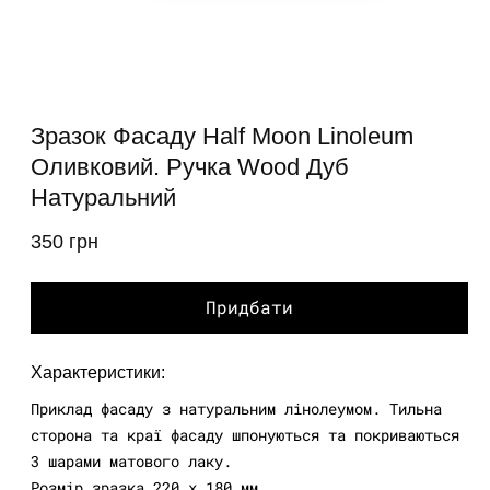
м
2
у
м
в
Відкрити
медіа
Зразок Фасаду Half Moon Linoleum
1
у
Оливковий. Ручка Wood Дуб
модальному
Натуральний
вікні
350 грн
звичайна
ціна
Придбати
Характеристики:
Приклад фасаду з натуральним лінолеумом. Тильна
сторона та краї фасаду шпонуються та покриваються
3 шарами матового лаку.
Розмір зразка 220 х 180 мм.