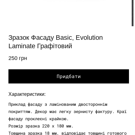
Відкрити
В
медіа
м
Зразок Фасаду Basic, Evolution
1
2
у
Laminate Графітовий
у
модальному
м
вікні
в
250 грн
звичайна
ціна
Придбати
Характеристики:
Приклад фасаду з ламінованим двостороннім
покриттям. Декор має легку зернисту фактуру. Краї
фасаду проклеєні крайкою.
Розмір зразка 220 х 180 мм.
Товщина зразка 18 мм, відповідає товщині готового