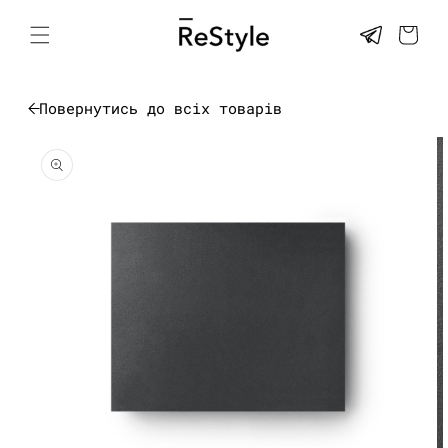
Перейти
до
КОШИК
контенту
Повернутись до всіх товарів
Перейти до
інформації
про товар