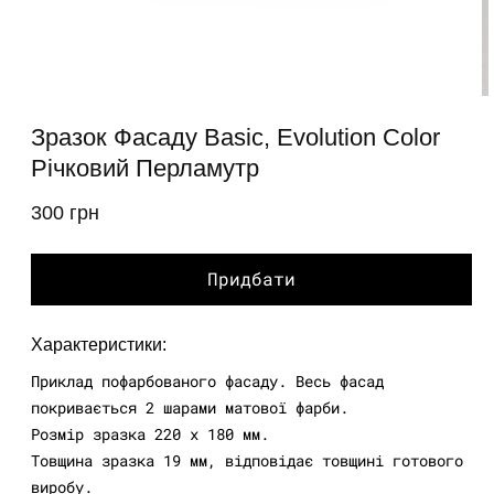
Відкрити
В
медіа
м
Зразок Фасаду Basic, Evolution Color
1
2
у
Річковий Перламутр
у
модальному
м
вікні
в
300 грн
звичайна
ціна
Придбати
Характеристики:
Приклад пофарбованого фасаду. Весь фасад
покривається 2 шарами матової фарби.
Розмір зразка 220 х 180 мм.
Товщина зразка 19 мм, відповідає товщині готового
виробу.