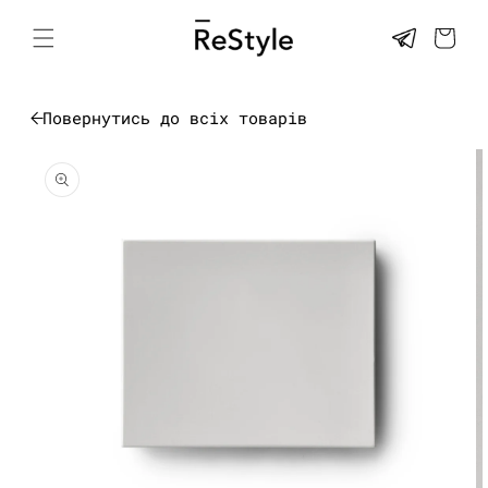
Перейти
до
КОШИК
контенту
Повернутись до всіх товарів
Перейти до
інформації
про товар