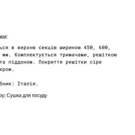
недоступний
або
продано
недоступний
або
недоступний
ки:
ься в верхню секцію шириною 450, 600,
 мм. Комплектується тримачами, решіткою
та піддоном. Покриття решітки сіре
хром.
бник: Італія.
ру: Сушка для посуду