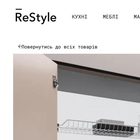
Перейти
до
контенту
КУХНІ
МЕБЛІ
МА
Повернутись до всіх товарів
Перейти до
інформації
про товар