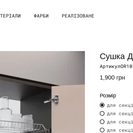
ТЕРІАЛИ
ФАРБИ
РЕАЛІЗОВАНЕ
Сушка Д
Арти
Артикул
OR10
звичайна
1,900 грн
ціна
Розмір
для секц
для секц
для секц
для секц