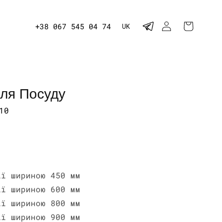
М
УВІЙТИ
КОШИК
+38 067 545 04 74
UK
о
в
а
ля Посуду
кул:
10
Варіант
ії шириною 450 мм
продано
Варіант
ії шириною 600 мм
або
продано
Варіант
ії шириною 800 мм
недоступний
або
продано
Варіант
ії шириною 900 мм