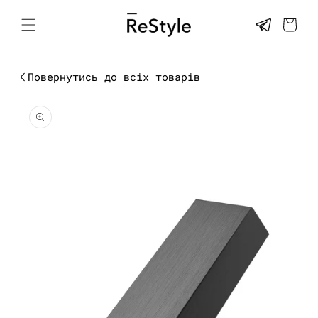
Перейти
до
КОШИК
контенту
Повернутись до всіх товарів
Перейти до
інформації
про товар