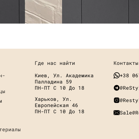
Где нас найти
Контакты
н-
Киев, Ул. Академика
+38 06
Палладина 59
ПН-ПТ С 10 До 18
@ReSty
цы
Харьков, Ул.
@resty
м
Европейская 46
ПН-ПТ С 10 До 18
Sale@r
териалы