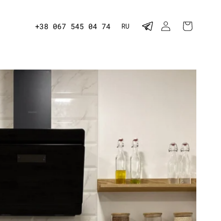
Я
ВОЙТИ
КОРЗИНА
+38 067 545 04 74
RU
з
ы
к