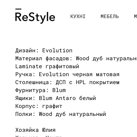
Перейти
к
контенту
КУХНІ
МЕБЕЛЬ
М
Дизайн: Evolution
Материал фасадов: Wood дуб натуральн
Laminate графитовый
Ручка: Evolution черная матовая
Столешница: ДСП с HPL покрытием
Фурнитура: Blum
Ящики: Blum Antaro белый
Корпус: графит
Полки: Wood дуб натуральный
Хозяйка Юлия